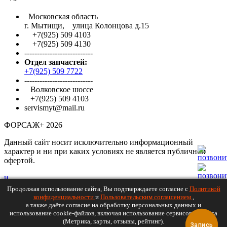
Московская область
г. Мытищи, улица Колонцова д.15
+7(925) 509 4103
+7(925) 509 4130
---------------------------
Отдел запчастей:
+7(925) 509 7722
---------------------------
Волковское шоссе
+7(925) 509 4103
servismyt@mail.ru
ФОРСАЖ+
2026
Данный сайт носит исключительно информационный
характер и ни при каких условиях не является публичной
офертой.
и
т
Продолжая использование сайта, Вы подтверждаете согласие с
Политикой
с
конфиденциальности
и
Пользовательским соглашением
,
а
а также даёте согласие на обработку персональных данных и
использование cookie-файлов, включая использование сервисов Яндекса
ч
(Метрика, карты, отзывы, рейтинг).
п
Запись