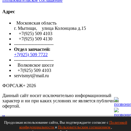
Пользовательское соглашение
Адрес
Московская область
г. Мытищи, улица Колонцова д.15
+7(925) 509 4103
+7(925) 509 4130
---------------------------
Отдел запчастей:
+7(925) 509 7722
---------------------------
Волковское шоссе
+7(925) 509 4103
servismyt@mail.ru
ФОРСАЖ+
2026
Данный сайт носит исключительно информационный
характер и ни при каких условиях не является публичной
офертой.
и
т
Продолжая использование сайта, Вы подтверждаете согласие с
Политикой
с
конфиденциальности
и
Пользовательским соглашением
,