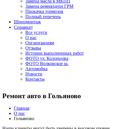
Замена масла в МКПП
Замена ремня/цепи ГРМ
Прокачка тормозов
Полный перечень
Шиномонтаж
Справка▿
Все услуги
О нас
Организациям
Отзывы
Истории выполненных работ
ФОТО ул. Колонцова
ФОТО Волковское ш.
Автомойка
Новости
Контакты
Ремонт авто в Гольяново
Главная
О нас
Гольяново
Наши клиенты могут быть уверены в высоком уровне