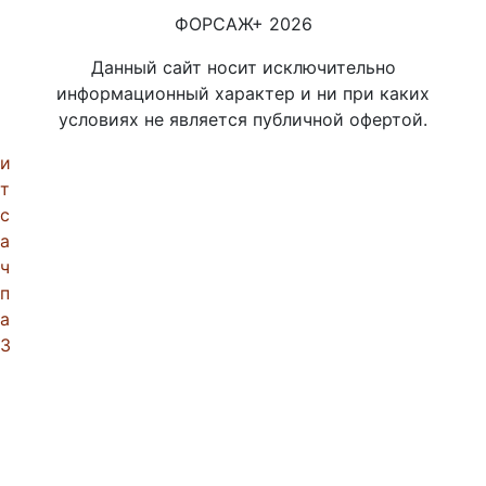
ФОРСАЖ+
2026
Данный сайт носит исключительно
информационный характер и ни при каких
условиях не является публичной офертой.
и
т
с
а
ч
п
а
З